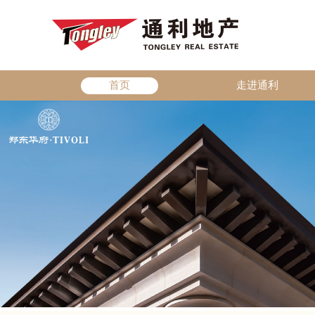
首页
走进通利
2026.04.27
猜猜我在哪里·郑东华府的美好瞬间
「猜猜我在哪里？」郑东华府五一美好瞬间征集计划活动时间：
月1日-5月5日参与对象：普通客户：到访的潜...
了解详情>>
2026.04.09
【泳享健康，乐享生活】0基础蛙泳入门与技巧提升专属
泳享健康，乐享生活——零基础蛙泳入门与技巧提升专属课