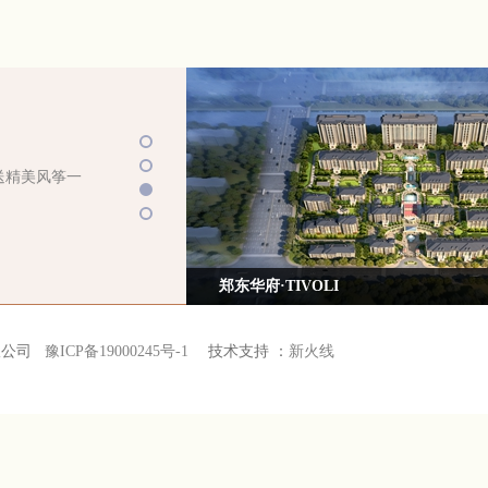
送精美风筝一
郑东华府·TIVOLI
限公司
豫ICP备19000245号-1
技术支持 ：
新火线
鲜蔬菜凡当日