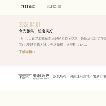
2026年4月11日14:00-15:00活动地...
项目新闻
通利新闻
了解详情>>
2026.04.01
食光雅集，植趣美好
4月4-6日食光雅集植趣美好绿植DIY沙龙、慕斯甜点到访即
套(风筝以实物为准，先到先得，送完即止)凡...
了解详情>>
1
2026.03.05
郑东华府 趣味果蔬套圈欢乐会 ，诚邀体验！
版权所有：河南通利房地产发展有
3.8女神节「趣味果蔬」套圈欢乐会幸运套圈:缤纷水果、新
到访客户均可参与活动时间2026/03/08...
了解详情>>